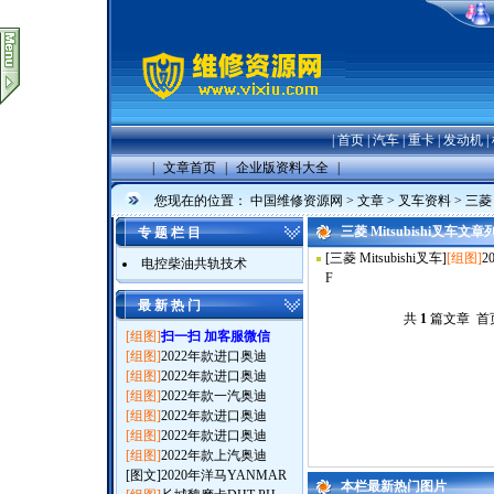
|
首页
|
汽车
|
重卡
|
发动机
|
|
文章首页
|
企业版资料大全
|
您现在的位置：
中国维修资源网
>
文章
>
叉车资料
>
三菱 
三菱 Mitsubishi叉车文章
专 题 栏 目
[
三菱 Mitsubishi叉车
]
[组图]
2
电控柴油共轨技术
F
最 新 热 门
共
1
篇文章 首页
[组图]
扫一扫 加客服微信
[组图]
2022年款进口奥迪
[组图]
2022年款进口奥迪
[组图]
2022年款一汽奥迪
[组图]
2022年款进口奥迪
[组图]
2022年款进口奥迪
[组图]
2022年款上汽奥迪
[图文]
2020年洋马YANMAR
本栏最新热门图片