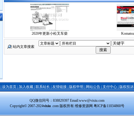
2020年更新小松叉车柴
Komatsu 
站内文章搜索
|
设为首页
|
加入收藏
|
联系站长
|
友情链接
|
版权申明
|
网站公告
|
支付中心
|
版权投诉
QQ微信同号：838829397 Email:www@vixiu.com
Copyright© 2007-2024
vixiu
.com 版权所有 维修资源网
粤ICP备11034860号