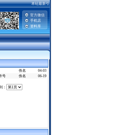
本站最新引进2007-2008款一汽丰田威驰，卡罗拉，普锐斯，广州
官方微信
手机店
资料库
佚名
04-03
零件号
佚名
06-19
转到：