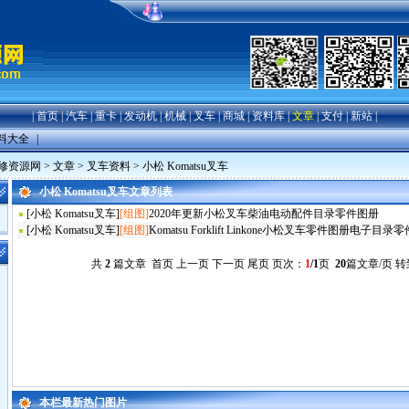
|
首页
|
汽车
|
重卡
|
发动机
|
机械
|
叉车
|
商城
|
资料库
|
文章
|
支付
|
新站
|
料大全
|
修资源网
>
文章
>
叉车资料
>
小松 Komatsu叉车
小松 Komatsu叉车文章列表
[
小松 Komatsu叉车
]
[组图]
2020年更新小松叉车柴油电动配件目录零件图册
[
小松 Komatsu叉车
]
[组图]
Komatsu Forklift Linkone小松叉车零件图册电子目录
共
2
篇文章 首页 上一页 下一页 尾页 页次：
1
/1
页
20
篇文章/页 
本栏最新热门图片