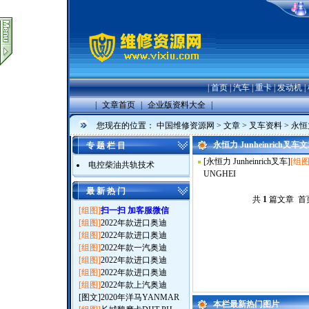
|
首页
|
汽车
|
重卡
|
发动机
|
|
文章首页
|
企业版资料大全
|
您现在的位置：
中国维修资源网
>
文章
>
叉车资料
>
永恒力
永恒力 Junheinrich叉
专 题 栏 目
[
永恒力 Junheinrich叉车
]
[组图
电控柴油共轨技术
UNGHEI
最 新 热 门
共
1
篇文章 首页
[组图]
扫一扫 加客服微信
[组图]
2022年款进口奥迪
[组图]
2022年款进口奥迪
[组图]
2022年款一汽奥迪
[组图]
2022年款进口奥迪
[组图]
2022年款进口奥迪
[组图]
2022年款上汽奥迪
[图文]
2020年洋马YANMAR
本栏最新热门图片