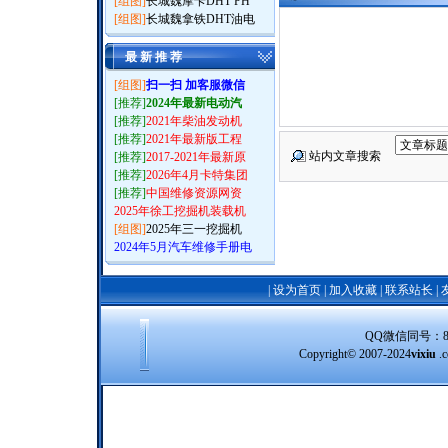
[组图]
长城魏摩卡DHT PH
[组图]
长城魏拿铁DHT油电
最 新 推 荐
[组图]
扫一扫 加客服微信
[推荐]
2024年最新电动汽
[推荐]
2021年柴油发动机
[推荐]
2021年最新版工程
站内文章搜索
[推荐]
2017-2021年最新原
[推荐]
2026年4月卡特集团
[推荐]
中国维修资源网资
2025年徐工挖掘机装载机
[组图]
2025年三一挖掘机
2024年5月汽车维修手册电
|
设为首页
|
加入收藏
|
联系站长
|
QQ微信同号：8388
Copyright© 2007-2024
vixiu
.