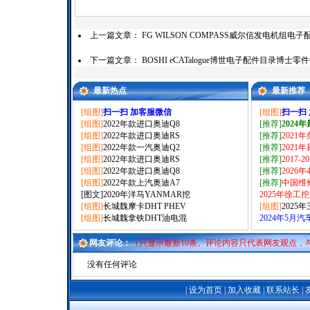
上一篇文章：
FG WILSON COMPASS威尔信发电机组
下一篇文章：
BOSHI eCATalogue博世电子配件目录博士
最新热点
最新推荐
[组图]
扫一扫 加客服微信
[组图]
扫一扫
[组图]
2022年款进口奥迪Q8
[推荐]
2024
[组图]
2022年款进口奥迪RS
[推荐]
2021
[组图]
2022年款一汽奥迪Q2
[推荐]
2021
[组图]
2022年款进口奥迪RS
[推荐]
2017-
[组图]
2022年款进口奥迪Q8
[推荐]
2026
[组图]
2022年款上汽奥迪A7
[推荐]
中国维
[图文]
2020年洋马YANMAR挖
2025年徐工
[组图]
长城魏摩卡DHT PHEV
[组图]
2025
[组图]
长城魏拿铁DHT油电混
2024年5月
网友评论：
（只显示最新10条。评论内容只代表网友观点，
没有任何评论
|
设为首页
|
加入收藏
|
联系站长
|