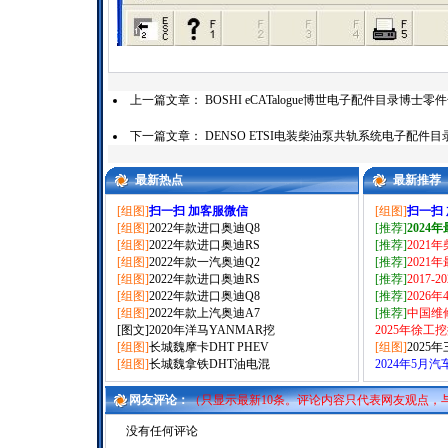
上一篇文章：
BOSHI eCATalogue博世电子配件目录博士
下一篇文章：
DENSO ETSI电装柴油泵共轨系统电子配件
最新热点
最新推荐
[组图]
扫一扫 加客服微信
[组图]
扫一扫
[组图]
2022年款进口奥迪Q8
[推荐]
2024
[组图]
2022年款进口奥迪RS
[推荐]
2021
[组图]
2022年款一汽奥迪Q2
[推荐]
2021
[组图]
2022年款进口奥迪RS
[推荐]
2017-
[组图]
2022年款进口奥迪Q8
[推荐]
2026
[组图]
2022年款上汽奥迪A7
[推荐]
中国维
[图文]
2020年洋马YANMAR挖
2025年徐工
[组图]
长城魏摩卡DHT PHEV
[组图]
2025
[组图]
长城魏拿铁DHT油电混
2024年5月
网友评论：
（只显示最新10条。评论内容只代表网友观点，
没有任何评论