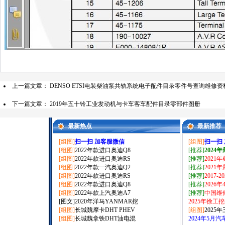
上一篇文章：
DENSO ETSI电装柴油泵共轨系统电子配件目录零件号查询维修资
下一篇文章：
2019年五十铃工业发动机与卡车客车配件目录零部件图册
最新热点
最新推荐
[组图]
扫一扫 加客服微信
[组图]
扫一扫
[组图]
2022年款进口奥迪Q8
[推荐]
2024
[组图]
2022年款进口奥迪RS
[推荐]
2021
[组图]
2022年款一汽奥迪Q2
[推荐]
2021
[组图]
2022年款进口奥迪RS
[推荐]
2017-
[组图]
2022年款进口奥迪Q8
[推荐]
2026
[组图]
2022年款上汽奥迪A7
[推荐]
中国维
[图文]
2020年洋马YANMAR挖
2025年徐工
[组图]
长城魏摩卡DHT PHEV
[组图]
2025
[组图]
长城魏拿铁DHT油电混
2024年5月