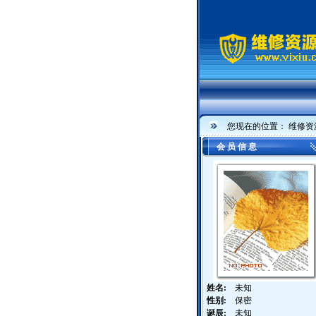
您现在的位置：
维修资
会 员 信 息
姓名:
未知
性别:
保密
诞辰:
未知