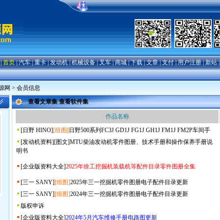
|
首页
|
汽车
|
重卡
|
发动机
|
机械设备
|
叉车
|
商城
|
下载
|
文章
|
支付
|
用户注册
|
新站
源网
> 会员信息
查看文章集
查看软件集
作品名称
[
日野 HINO
]
[组图]
日野500系列FC3J GD1J FG1J GH1J FM1J FM2P车间手
[
发动机资料
]
[图文]
MTU柴油发动机零件图册、技术手册和操作保养手册说
明书
[
企业版资料大全
]
2025年徐工挖掘机装载机等配件目录零件图册全集
[
三一 SANY
]
[组图]
2025年三一挖掘机零件图册电子配件目录更新
[
三一 SANY
]
[组图]
2024年三一挖掘机零件图册电子配件目录更新
版权申诉
[
企业版资料大全
]
2024年5月汽车维修手册电路图更新