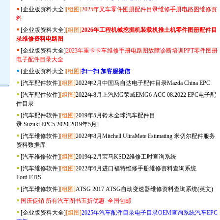
[
企业版资料大全
]
[组图]
2025年叉车零件图册配件目录维修手册电路图维修资
料
[
企业版资料大全
]
[组图]
2026年工程机械挖掘机装载机推土机零件图册配件目
录维修资料电路图
[
企业版资料大全
]
2023年重卡卡车维修手册电路图故障诊断培训PPT零件图册
电子配件目录大全
[
企业版资料大全
]
[组图]
扫一扫 加客服微信
[
汽车配件软件
]
[组图]
2022年2月中国马自达电子配件目录Mazda China EPC
[
汽车配件软件
]
[组图]
2022年8月上汽MG荣威EMG6 ACC 08.2022 EPC电子配
件目录
[
汽车配件软件
]
[组图]
2019年5月铃木全球汽车配件目
录 Suzuki EPC5 2020[2019年5月]
[
汽车维修软件
]
[组图]
2022年8月Mitchell UltraMate Estimating 米切尔配件服务
资料数据库
[
汽车维修软件
]
[组图]
2019年2月宝马KSD2维修工时查询系统
[
汽车维修软件
]
[组图]
2022年6月进口福特维修手册维修资料查询系统
Ford ETIS
[
汽车维修软件
]
[组图]
ATSG 2017 ATSG自动变速器维修资料查询系统(英文)
国庆促销 所有汽车图书五折优惠 全国包邮
[
企业版资料大全
]
[组图]
2025年汽车配件目录电子目录OEM查询系统汽车EPC