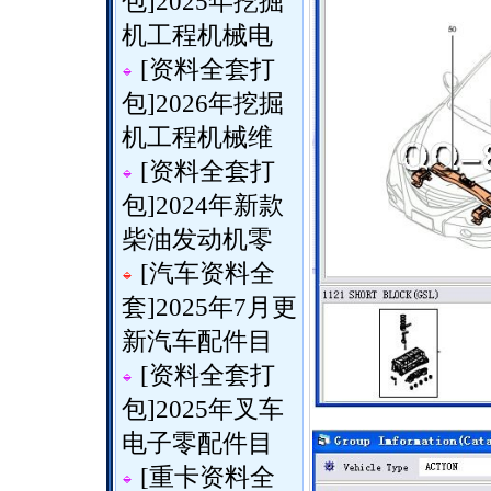
包
]
2025年挖掘
机工程机械电
[
资料全套打
包
]
2026年挖掘
机工程机械维
[
资料全套打
包
]
2024年新款
柴油发动机零
[
汽车资料全
套
]
2025年7月更
新汽车配件目
[
资料全套打
包
]
2025年叉车
电子零配件目
[
重卡资料全