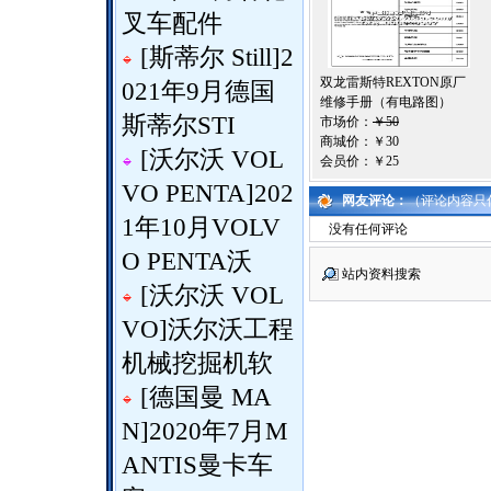
叉车配件
[
斯蒂尔 Still
]
2
双龙雷斯特REXTON原厂
021年9月德国
维修手册（有电路图）
斯蒂尔STI
市场价：
￥50
商城价：
￥30
[
沃尔沃 VOL
会员价：
￥25
VO PENTA
]
202
网友评论：
（评论内容只
1年10月VOLV
没有任何评论
O PENTA沃
站内资料搜索
[
沃尔沃 VOL
VO
]
沃尔沃工程
机械挖掘机软
[
德国曼 MA
N
]
2020年7月M
ANTIS曼卡车