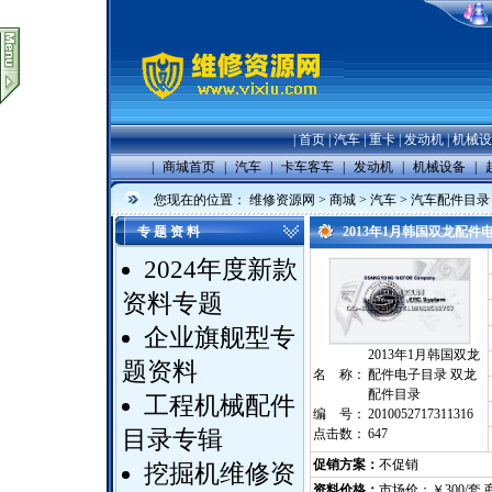
|
首页
|
汽车
|
重卡
|
发动机
|
机械设
|
商城首页
|
汽车
|
卡车客车
|
发动机
|
机械设备
|
您现在的位置：
维修资源网
>
商城
>
汽车
>
汽车配件目录
专 题 资 料
2013年1月韩国双龙配
2024年度新款
资料专题
企业旗舰型专
2013年1月韩国双龙
题资料
名 称：
配件电子目录 双龙
配件目录
工程机械配件
编 号：
2010052717311316
点击数：
647
目录专辑
促销方案：
不促销
挖掘机维修资
资料价格：
市场价：￥300/套 