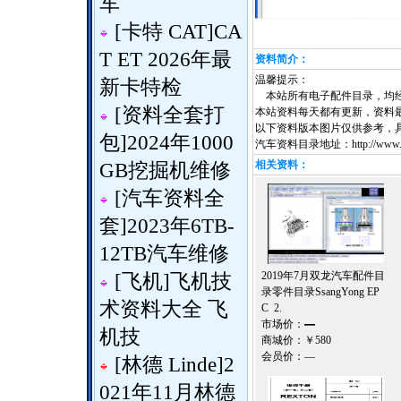
车
[
卡特 CAT
]
CA
T ET 2026年最
资料简介：
温馨提示：
新卡特检
本站所有电子配件目录，均经
[
资料全套打
本站资料每天都有更新，资料
以下资料版本图片仅供参考，
包
]
2024年1000
汽车资料目录地址：http://www.vixi
相关资料：
GB挖掘机维修
[
汽车资料全
套
]
2023年6TB-
12TB汽车维修
2019年7月双龙汽车配件目
[
飞机
]
飞机技
录零件目录SsangYong EP
术资料大全 飞
C 2.
市场价：
—
机技
商城价：
￥580
会员价：
—
[
林德 Linde
]
2
021年11月林德