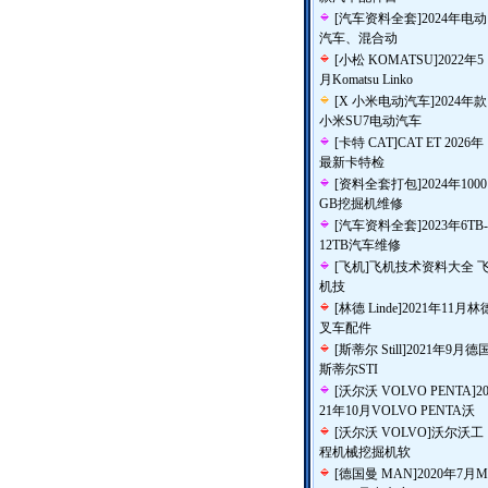
[
汽车资料全套
]
2024年电动
汽车、混合动
[
小松 KOMATSU
]
2022年5
月Komatsu Linko
[
X 小米电动汽车
]
2024年款
小米SU7电动汽车
[
卡特 CAT
]
CAT ET 2026年
最新卡特检
[
资料全套打包
]
2024年1000
GB挖掘机维修
[
汽车资料全套
]
2023年6TB-
12TB汽车维修
[
飞机
]
飞机技术资料大全 
机技
[
林德 Linde
]
2021年11月林
叉车配件
[
斯蒂尔 Still
]
2021年9月德
斯蒂尔STI
[
沃尔沃 VOLVO PENTA
]
2
21年10月VOLVO PENTA沃
[
沃尔沃 VOLVO
]
沃尔沃工
程机械挖掘机软
[
德国曼 MAN
]
2020年7月M