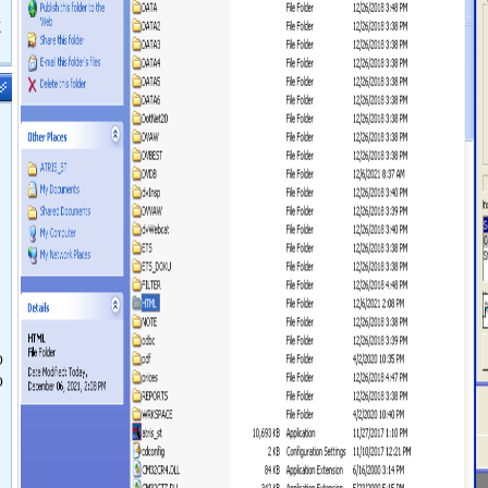
鹿
O
O