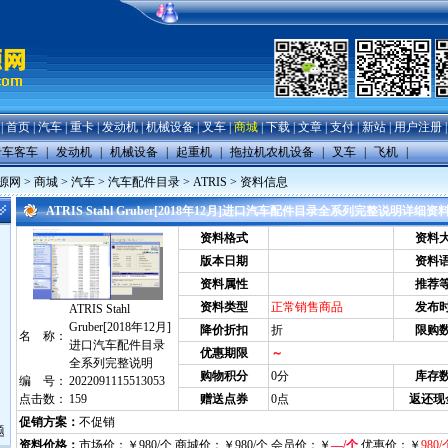
|
首页
|
汽车
|
重卡
|
发动机
|
机械设备
|
叉车
|
商城
|
下载
|
文章
|
支付
|
新站
|
用户注册
卡车客车
|
发动机
|
机械设备
|
起重机
|
拖拉机农机设备
|
叉车
|
飞机
|
源网
>
商城
>
汽车
>
汽车配件目录
>
ATRIS
> 资料信息
ATRIS Stahl Gruber[2018年12月]进口汽车配件目录全系列完整说明详细资
资料格式
资料
版本日期
资料
资料属性
推荐
资料类型
正常销售商品
发布
ATRIS Stahl
Gruber[2018年12月]
降价折扣
折
限购
名 称：
进口汽车配件目录
优惠期限
～
全系列完整说明
购物积分
0分
库存
编 号：
2022091115513053
赠送点券
0点
返还现
点击数：
159
促销方案：
不促销
题
资料价格：
市场价：￥980/个 商城价：￥980/个 会员价：￥
—/个
优惠价：￥
980/