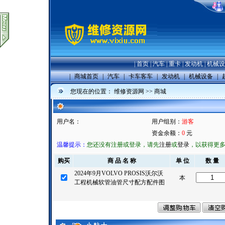
|
首页
|
汽车
|
重卡
|
发动机
|
机械设
|
商城首页
|
汽车
|
卡车客车
|
发动机
|
机械设备
|
您现在的位置：
维修资源网
>>
商城
用户名：
用户组别：
游客
资金余额：
0
元
温馨提示：
您还没有注册或登录，请先
注册
或
登录
，以获得更
购买
商 品 名 称
单 位
数 量
2024年9月VOLVO PROSIS沃尔沃
本
工程机械软管油管尺寸配方配件图