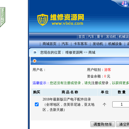
|
首页
|
汽车
|
重卡
|
发动机
|
机械设
|
商城首页
|
汽车
|
卡车客车
|
发动机
|
机械设备
|
您现在的位置：
维修资源网
>>
商城
用户名：
用户组别：
游客
资金余额：
0
元
温馨提示：
您还没有注册或登录，请先
注册
或
登录
，以获得更
购买
商 品 名 称
单 位
数 量
2018年最新版日产电子配件目录
（全球地区，含英菲尼迪，亚太地
个
区，含新天籁）