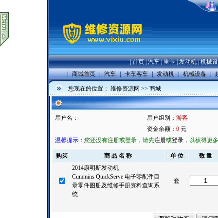
|
首页
|
汽车
|
重卡
|
发动机
|
机械设
|
商城首页
|
汽车
|
卡车客车
|
发动机
|
机械设备
|
您现在的位置：
维修资源网
>>
商城
用户名：
用户组别：
游客
资金余额：
0
元
温馨提示：
您还没有注册或登录，请先
注册
或
登录
，以获得更
购买
商 品 名 称
单 位
数 量
2014康明斯发动机
Cummins QuickServe 电子零配件目
套
录零件图册及维修手册资料查询系
统