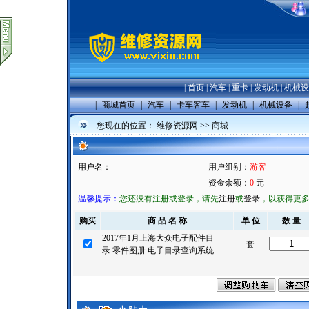
|
首页
|
汽车
|
重卡
|
发动机
|
机械设
|
商城首页
|
汽车
|
卡车客车
|
发动机
|
机械设备
|
您现在的位置：
维修资源网
>>
商城
用户名：
用户组别：
游客
资金余额：
0
元
温馨提示：
您还没有注册或登录，请先
注册
或
登录
，以获得更
购买
商 品 名 称
单 位
数 量
2017年1月上海大众电子配件目
套
录 零件图册 电子目录查询系统