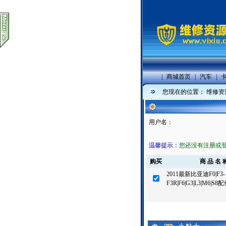
|
商城首页
|
汽车
|
您现在的位置：
维修资
用户名：
温馨提示：
您还没有注册或
购买
商 品 名 
2011最新比亚迪F0|F3-
F3R|F6|G3|L3|M6|S