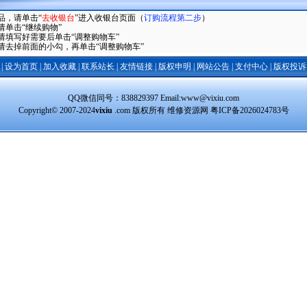
品，请单击“
去收银台
”进入收银台页面（
订购流程第二步
）
单击“继续购物”
请填写好需要后单击“调整购物车”
请去掉前面的小勾，再单击“调整购物车”
|
设为首页
|
加入收藏
|
联系站长
|
友情链接
|
版权申明
|
网站公告
|
支付中心
|
版权投诉
QQ微信同号：838829397 Email:www@vixiu.com
Copyright© 2007-2024
vixiu
.com 版权所有 维修资源网
粤ICP备2026024783号