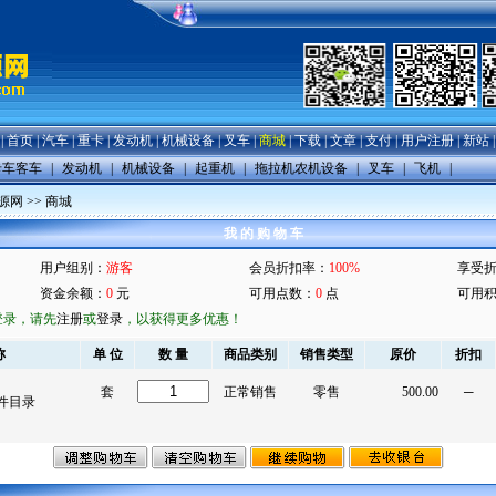
|
首页
|
汽车
|
重卡
|
发动机
|
机械设备
|
叉车
|
商城
|
下载
|
文章
|
支付
|
用户注册
|
新站
卡车客车
|
发动机
|
机械设备
|
起重机
|
拖拉机农机设备
|
叉车
|
飞机
|
源网
>>
商城
我 的 购 物 车
用户组别：
游客
会员折扣率：
100%
享受
资金余额：
0
元
可用点数：
0
点
可用
登录，请先
注册
或
登录
，以获得更多优惠！
称
单 位
数 量
商品类别
销售类型
原价
折扣
套
正常销售
零售
500.00
─
8配件目录