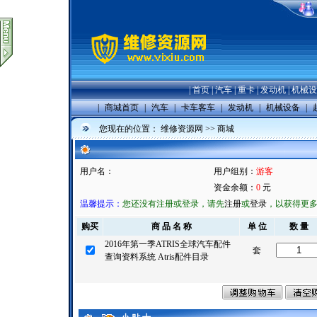
|
首页
|
汽车
|
重卡
|
发动机
|
机械设
|
商城首页
|
汽车
|
卡车客车
|
发动机
|
机械设备
|
您现在的位置：
维修资源网
>>
商城
用户名：
用户组别：
游客
资金余额：
0
元
温馨提示：
您还没有注册或登录，请先
注册
或
登录
，以获得更
购买
商 品 名 称
单 位
数 量
2016年第一季ATRIS全球汽车配件
套
查询资料系统 Atris配件目录