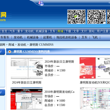
|
首页
|
汽车
|
重卡
|
发动机
|
机械设备
|
叉车
|
商城
|
下载
|
文章
|
支付
|
新站
|
用户注册
卡车客车
|
发动机
|
机械设备
|
起重机
|
拖拉机农机设备
|
叉车
|
飞机
|
源网
>
商城
>
发动机
>
康明斯 CUMMINS
康明斯 CUMMINS资料列表
2024年新款日立康明斯
市场价：
—
商城价：
￥1300
会员价：
—
2024年新款日立康明斯
康明斯发动机ISX和QS
2016年康明斯发动机Cu
市场价：
—
商城价：
￥1680
会员价：
￥1500