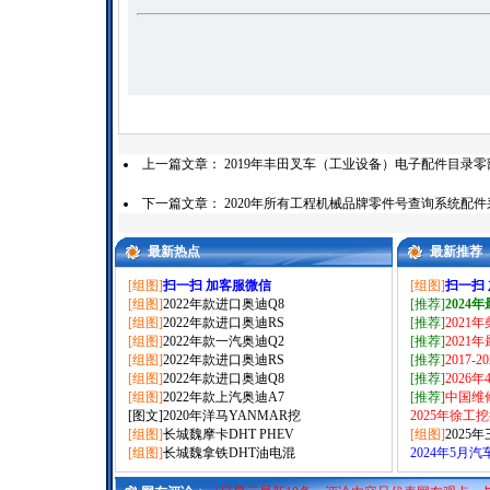
上一篇文章：
2019年丰田叉车（工业设备）电子配件目录
下一篇文章：
2020年所有工程机械品牌零件号查询系统配
最新热点
最新推荐
[组图]
扫一扫 加客服微信
[组图]
扫一扫
[组图]
2022年款进口奥迪Q8
[推荐]
2024
[组图]
2022年款进口奥迪RS
[推荐]
2021
[组图]
2022年款一汽奥迪Q2
[推荐]
2021
[组图]
2022年款进口奥迪RS
[推荐]
2017-
[组图]
2022年款进口奥迪Q8
[推荐]
2026
[组图]
2022年款上汽奥迪A7
[推荐]
中国维
[图文]
2020年洋马YANMAR挖
2025年徐工
[组图]
长城魏摩卡DHT PHEV
[组图]
2025
[组图]
长城魏拿铁DHT油电混
2024年5月