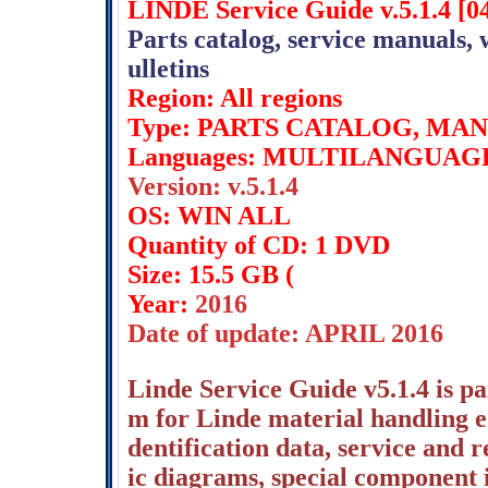
LINDE Service Guide v.5.1.4 [0
Parts catalog, service manuals, 
ulletins
Region: All regions
Type: PARTS CATALOG, MA
Languages: MULTILANGUAG
Version: v.5.1.4
OS: WIN ALL
Quantity of CD: 1 DVD
Size: 15.5 GB (
Year:
2016
Date of update: APRIL 2016
Linde Service Guide v5.1.4 is pa
m for Linde material handling e
dentification data, service and
ic diagrams, special component i