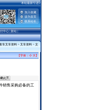
本站最新引进2007-2008款一汽丰田威驰，卡罗拉，普锐斯，广州丰田雅力
加入收藏
设为首页
联系站长
付中心
|
新站
|
车客车叉车资料
>
叉车资料
> 文
【字体：
小
大
】
配件销售采购必备的工