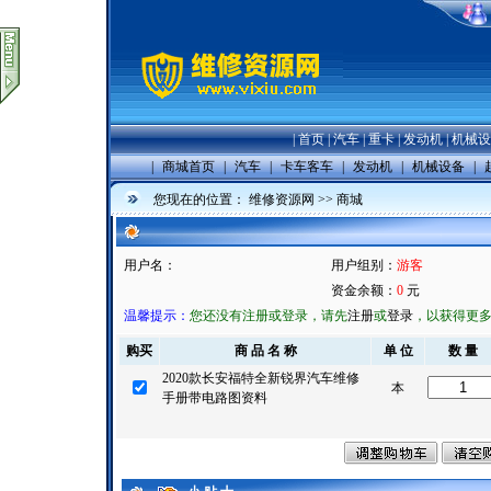
|
首页
|
汽车
|
重卡
|
发动机
|
机械设
|
商城首页
|
汽车
|
卡车客车
|
发动机
|
机械设备
|
您现在的位置：
维修资源网
>>
商城
用户名：
用户组别：
游客
资金余额：
0
元
温馨提示：
您还没有注册或登录，请先
注册
或
登录
，以获得更
购买
商 品 名 称
单 位
数 量
2020款长安福特全新锐界汽车维修
本
手册带电路图资料