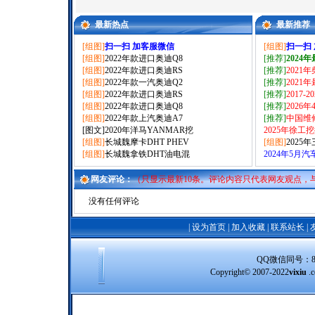
最新热点
最新推荐
[组图]
扫一扫 加客服微信
[组图]
扫一扫
[组图]
2022年款进口奥迪Q8
[推荐]
2024
[组图]
2022年款进口奥迪RS
[推荐]
2021
[组图]
2022年款一汽奥迪Q2
[推荐]
2021
[组图]
2022年款进口奥迪RS
[推荐]
2017-
[组图]
2022年款进口奥迪Q8
[推荐]
2026
[组图]
2022年款上汽奥迪A7
[推荐]
中国维
[图文]
2020年洋马YANMAR挖
2025年徐工
[组图]
长城魏摩卡DHT PHEV
[组图]
2025
[组图]
长城魏拿铁DHT油电混
2024年5月
网友评论：
（只显示最新10条。评论内容只代表网友观点，
没有任何评论
|
设为首页
|
加入收藏
|
联系站长
|
QQ微信同号：8388
Copyright© 2007-2022
vixiu
.