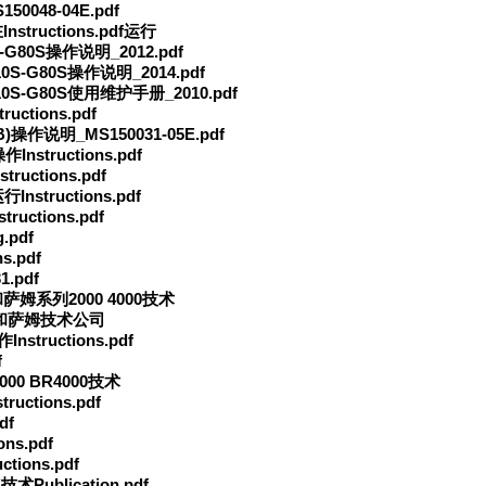
0048-04E.pdf
nstructions.pdf运行
S-G80S操作说明_2012.pdf
10S-G80S操作说明_2014.pdf
G10S-G80S使用维护手册_2010.pdf
uctions.pdf
B)操作说明_MS150031-05E.pdf
nstructions.pdf
ructions.pdf
nstructions.pdf
uctions.pdf
.pdf
s.pdf
.pdf
EC和萨姆系列2000 4000技术
机公司和萨姆技术公司
tructions.pdf
f
000 BR4000技术
uctions.pdf
df
ns.pdf
ions.pdf
术Publication.pdf