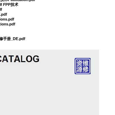
pdf FPP技术
f
pdf
ons.pdf
ons.pdf
维修手册_DE.pdf