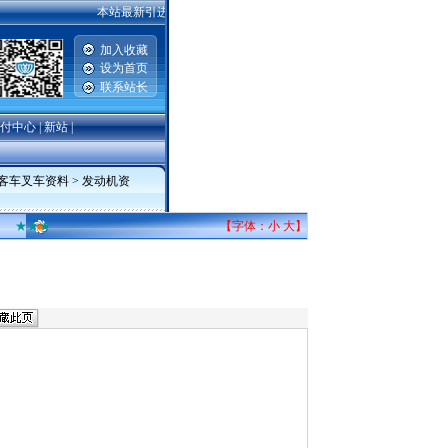
本站最新引进2007-2008款一汽丰田威驰，卡罗拉，普锐斯，广州丰田
加入收藏
设为首页
联系站长
付中心
|
新站
|
车客车叉车资料
>
发动机资
★★★
【字体：
小
大
】