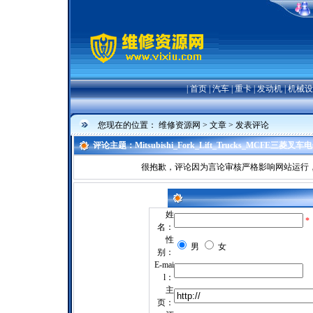
|
首页
|
汽车
|
重卡
|
发动机
|
机械设
您现在的位置：
维修资源网
>
文章
> 发表评论
评论主题：Mitsubishi_Fork_Lift_Trucks_MCFE
很抱歉，评论因为言论审核严格影响网站运行，暂
姓
*
名：
性
男
女
别：
E-mai
l：
主
页：