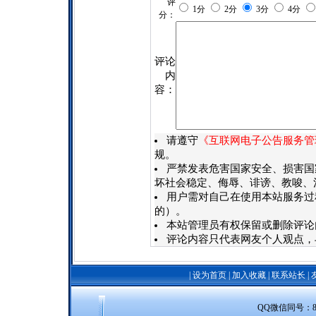
评
1分
2分
3分
4分
分：
评论
内
容：
请遵守
《互联网电子公告服务管
规。
严禁发表危害国家安全、损害国
坏社会稳定、侮辱、诽谤、教唆、
用户需对自己在使用本站服务过
的）。
本站管理员有权保留或删除评论
评论内容只代表网友个人观点，
|
设为首页
|
加入收藏
|
联系站长
|
QQ微信同号：8388